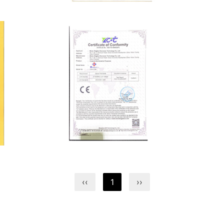
企业资质
CQC产品认证证书-排插-中文
‹‹
1
››
企业资质
鼎联CE证书